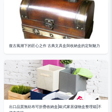
復古風潮下的匠心之作 古典文具盒與收納盒的定制魅力
出口品質無紡布可折疊收納盒|歐式家居儲物盒整理箱|不