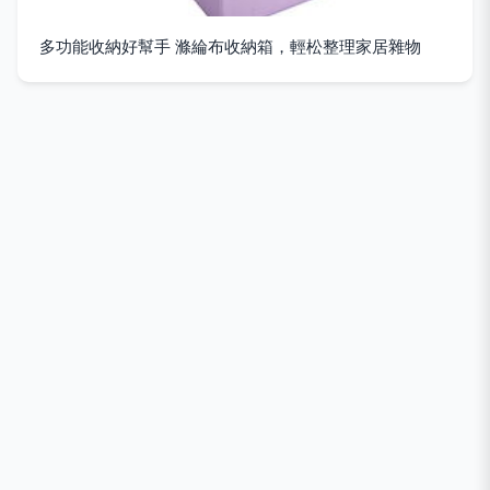
多功能收納好幫手 滌綸布收納箱，輕松整理家居雜物