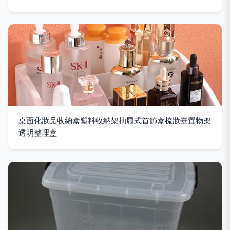
桌面化妝品收納盒塑料收納架抽屜式首飾盒梳妝臺置物架
透明整理盒